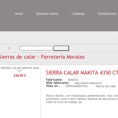
Inicio
Quienes somos
Catalogo
Condiciones
1
SIERRA CALAR MAKITA 4350
CT
236,90 €
MAKITA
http://www.makita.es/
HERRAMIENTAS
Sierras de calar
Nuevo diseño, con empuñadura antideslizante, más cómo
posiciones, para cortes rápidos Sistema de alta protecci
sobre la zona de trabajo, pa ...