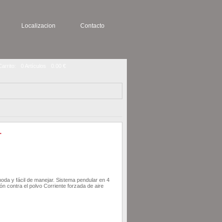
Localizacion
Contacto
Carrito:
0 Artículos
0.00 €
da y fácil de manejar. Sistema pendular en 4
ón contra el polvo Corriente forzada de aire
AÑADIR AL CARRITO
DETALLE