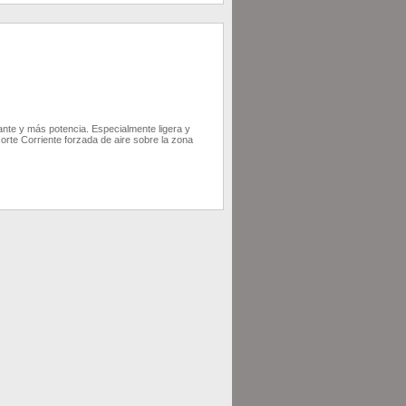
nte y más potencia. Especialmente ligera y
rte Corriente forzada de aire sobre la zona
AÑADIR AL CARRITO
DETALLE