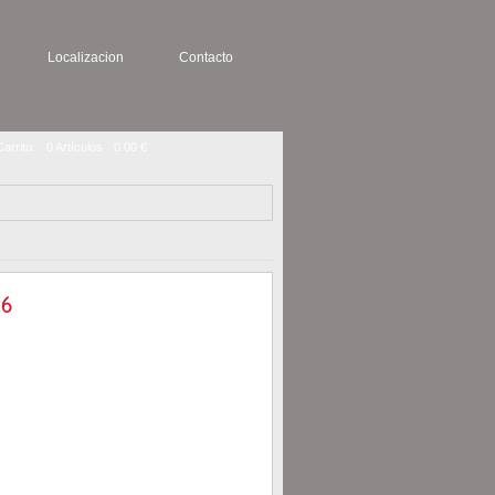
Localizacion
Contacto
Carrito:
0 Artículos
0.00 €
AÑADIR AL CARRITO
DETALLE