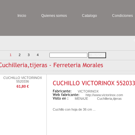
Inicio
Quienes somos
Catalogo
Condiciones
1
2
3
4
CUCHILLO VICTORINOX
5520336
61,80 €
VICTORINOX
http://www.victorinox.com
MENAJE
Cuchilleria,tijeras
Cuchillo con hoja de 36 cm ...