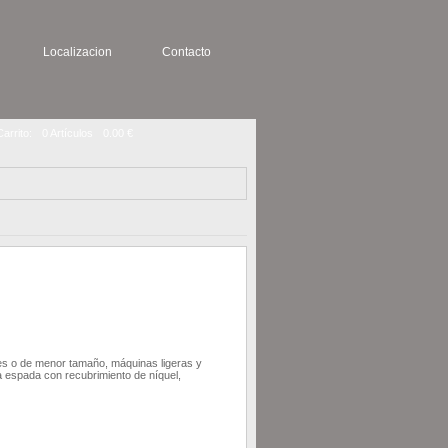
Localizacion
Contacto
Carrito:
0 Artículos
0.00 €
es o de menor tamaño, máquinas ligeras y
 espada con recubrimiento de níquel,
AÑADIR AL CARRITO
DETALLE