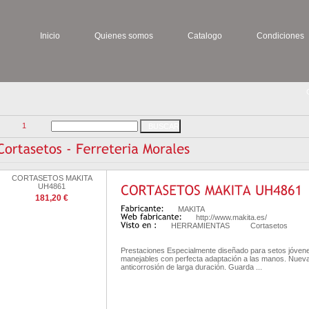
Inicio
Quienes somos
Catalogo
Condiciones
1
CORTASETOS MAKITA
UH4861
181,20 €
MAKITA
http://www.makita.es/
HERRAMIENTAS
Cortasetos
Prestaciones Especialmente diseñado para setos jóven
manejables con perfecta adaptación a las manos. Nueva
anticorrosión de larga duración. Guarda ...