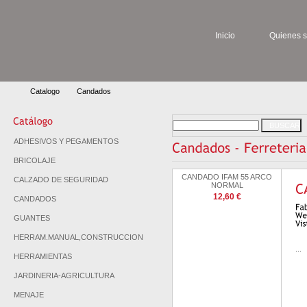
Inicio
Quienes 
Catalogo
Candados
ADHESIVOS Y PEGAMENTOS
BRICOLAJE
CANDADO IFAM 55 ARCO
CALZADO DE SEGURIDAD
NORMAL
12,60 €
CANDADOS
GUANTES
HERRAM.MANUAL,CONSTRUCCION
...
HERRAMIENTAS
JARDINERIA-AGRICULTURA
MENAJE