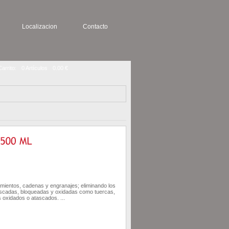
Localizacion
Contacto
Carrito:
0 Artículos
0.00 €
mientos, cadenas y engranajes; eliminando los
atascadas, bloqueadas y oxidadas como tuercas,
 oxidados o atascados. ...
AÑADIR AL CARRITO
DETALLE