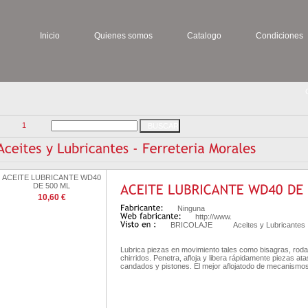
Inicio
Quienes somos
Catalogo
Condiciones
1
ACEITE LUBRICANTE WD40
DE 500 ML
10,60 €
Ninguna
http://www.
BRICOLAJE
Aceites y Lubricantes
Lubrica piezas en movimiento tales como bisagras, roda
chirridos. Penetra, afloja y libera rápidamente piezas 
candados y pistones. El mejor aflojatodo de mecanismos