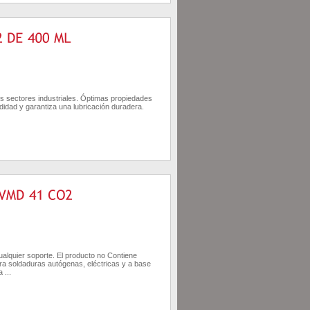
es sectores industriales. Óptimas propiedades
didad y garantiza una lubricación duradera.
AÑADIR AL CARRITO
DETALLE
ualquier soporte. El producto no Contiene
ara soldaduras autógenas, eléctricas y a base
 ...
AÑADIR AL CARRITO
DETALLE