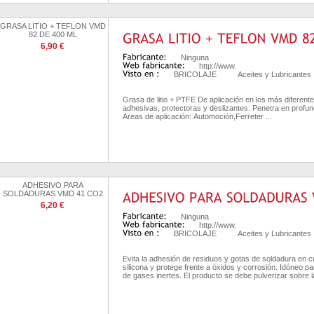
GRASA LITIO + TEFLON VMD
82 DE 400 ML
6,90 €
Ninguna
http://www.
BRICOLAJE
Aceites y Lubricantes
Grasa de litio + PTFE De aplicación en los más diferent
adhesivas, protectoras y deslizantes. Penetra en profun
Areas de aplicación: Automoción,Ferreter ...
ADHESIVO PARA
SOLDADURAS VMD 41 CO2
6,20 €
Ninguna
http://www.
BRICOLAJE
Aceites y Lubricantes
Evita la adhesión de residuos y gotas de soldadura en c
silicona y protege frente a óxidos y corrosión. Idóneo p
de gases inertes. El producto se debe pulverizar sobre la