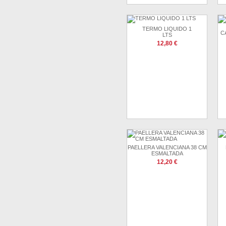
TERMO LIQUIDO 1
C
LTS
12,80 €
PAELLERA VALENCIANA 38 CM
ESMALTADA
12,20 €