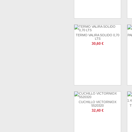
TERMO VALIRA SOLIDO 0,70
PA
LTS
30,60 €
CUCHILLO VICTORNIOX
5520320
T
32,40 €