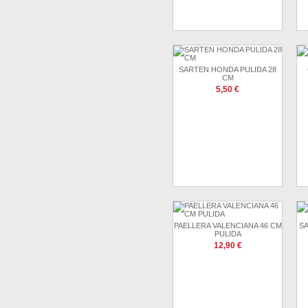
SARTEN HONDA PULIDA 28
CM
5,50 €
PAELLERA VALENCIANA 46 CM
S
PULIDA
12,90 €