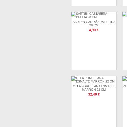
SARTEN CASTAñERA PULIDA
28 CM
4,90 €
OLLA PORCELANA ESMALTE
PA
MARRON 22 CM
32,40 €