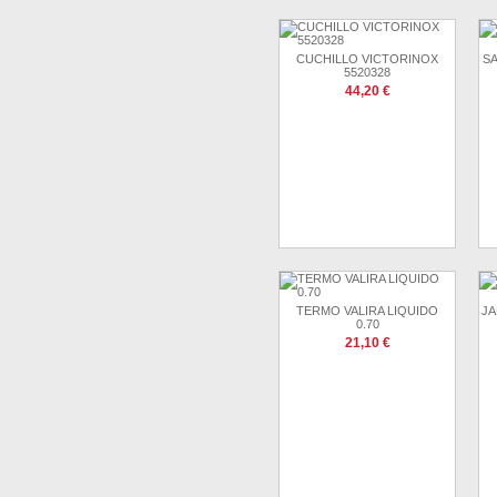
CUCHILLO VICTORINOX
S
5520328
44,20 €
TERMO VALIRA LIQUIDO
JA
0.70
21,10 €