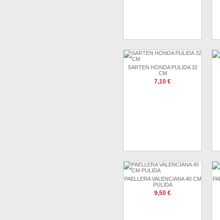
SARTEN HONDA PULIDA 32
CM
7,10 €
PAELLERA VALENCIANA 40 CM
PA
PULIDA
9,50 €