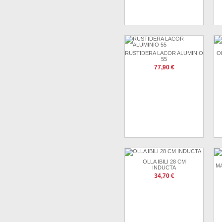
RUSTIDERA LACOR ALUMINIO
O
55
77,90 €
OLLA IBILI 28 CM
MA
INDUCTA
34,70 €