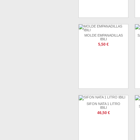
MOLDE EMPANADILLAS
S
IBILI
5,50 €
SIFON NATA 1 LITRO
IBILI
46,50 €