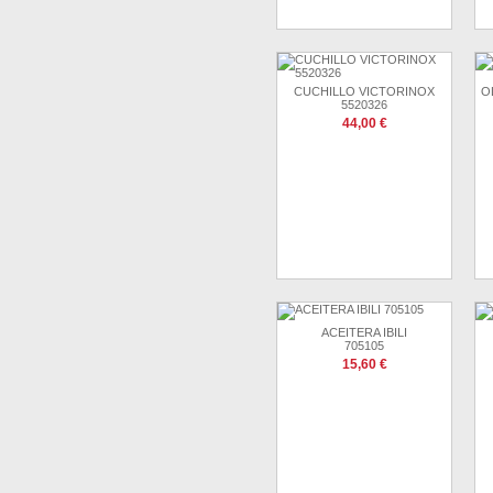
CUCHILLO VICTORINOX
O
5520326
44,00 €
ACEITERA IBILI
705105
15,60 €