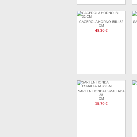
CACEROLA HORNO IBILI 32
S
CM
48,30 €
SARTEN HONDA ESMALTADA
38
CM
15,70 €