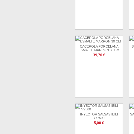
CACEROLA PORCELANA
S
ESMALTE MARRON 30 CM
39,70 €
INYECTOR SALSAS IBILI
S
777500
5,00 €