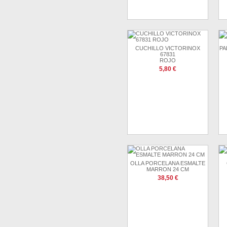
CUCHILLO VICTORINOX
PA
67831
ROJO
5,80 €
OLLA PORCELANA ESMALTE
MARRON 24 CM
38,50 €