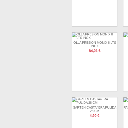
OLLA PRESION MONIX 8 LTS
INOX
84,01 €
SARTEN CASTAñERA PULIDA
PA
28 CM
4,90 €