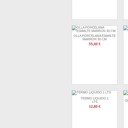
OLLA PORCELANA ESMALTE
MARRON 30 CM
55,40 €
TERMO LIQUIDO 1
O
LTS
12,80 €