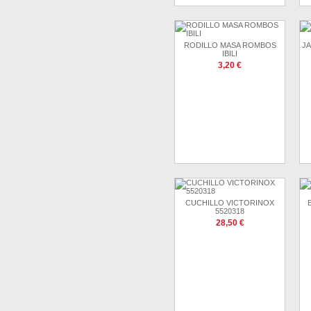
RODILLO MASA ROMBOS
J
IBILI
3,20 €
CUCHILLO VICTORINOX
5520318
28,50 €