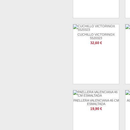
CUCHILLO VICTORINOX
5520323
32,60 €
PAELLERA VALENCIANA 46 CM
A
ESMALTADA
19,90 €