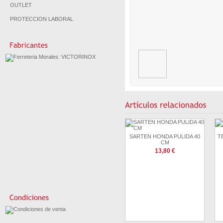
OUTLET
PROTECCION LABORAL
SARTEN HONDA PULIDA 40
T
CM
13,80 €