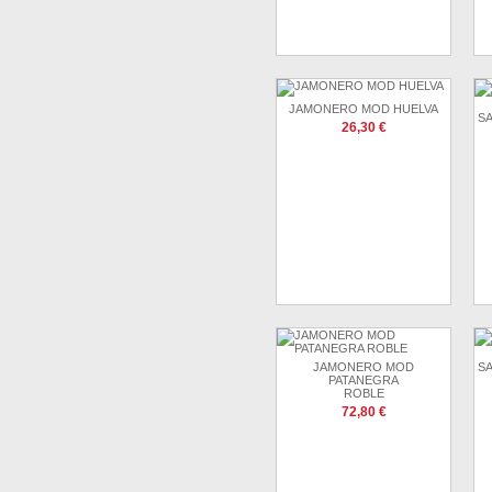
JAMONERO MOD HUELVA
S
26,30 €
JAMONERO MOD
S
PATANEGRA
ROBLE
72,80 €