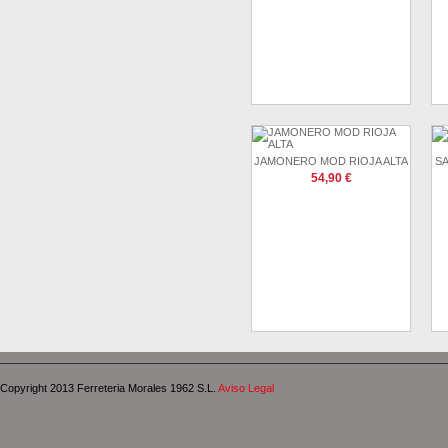
JAMONERO MOD RIOJA ALTA
S
54,90 €
Copyright 2013 Ferreteria Morales 1962 S.L.
Aviso Legal