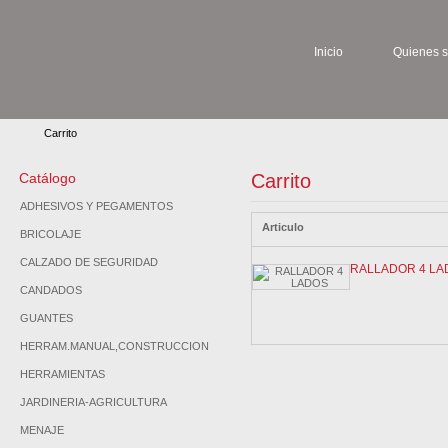
Inicio
Quienes 
Carrito
Catálogo
Carrito
ADHESIVOS Y PEGAMENTOS
Articulo
BRICOLAJE
CALZADO DE SEGURIDAD
RALLADOR 4 LA
CANDADOS
GUANTES
HERRAM.MANUAL,CONSTRUCCION
HERRAMIENTAS
JARDINERIA-AGRICULTURA
MENAJE