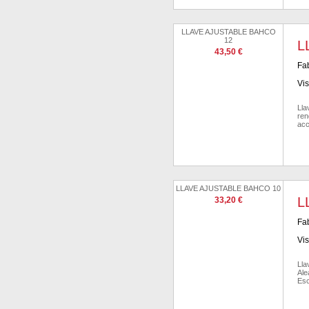
LLAVE AJUSTABLE BAHCO
12
L
43,50 €
Fab
Vis
Lla
ren
acc
LLAVE AJUSTABLE BAHCO 10
L
33,20 €
Fab
Vis
Lla
Ale
Esc