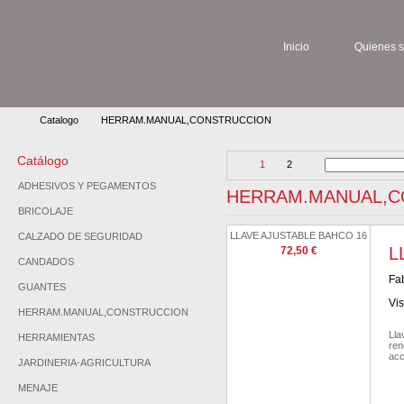
Inicio
Quienes 
Catalogo
HERRAM.MANUAL,CONSTRUCCION
Catálogo
1
2
ADHESIVOS Y PEGAMENTOS
HERRAM.MANUAL,CON
BRICOLAJE
LLAVE AJUSTABLE BAHCO 16
CALZADO DE SEGURIDAD
L
72,50 €
CANDADOS
Fab
GUANTES
Vis
HERRAM.MANUAL,CONSTRUCCION
Lla
HERRAMIENTAS
ren
acc
JARDINERIA-AGRICULTURA
MENAJE