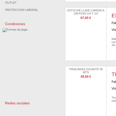
OUTLET
PROTECCION LABORAL
ESTUCHE LLAVE CARRACA
108 PZAS 1/4 Y 1/2
E
67,00 €
Fab
Condiciones
Vis
Mal
cor
19-
TIRALINEAS GIGANTE 50
MTS
T
49,50 €
Fab
Vis
Tir
nyl
Redes sociales