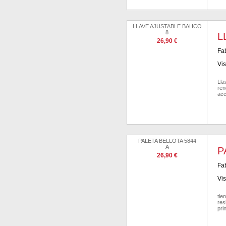
LLAVE AJUSTABLE BAHCO
8
L
26,90 €
Fab
Vis
Lla
ren
acc
PALETA BELLOTA 5844
A
P
26,90 €
Fab
Vis
tie
res
pri